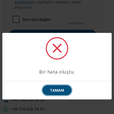
Sözleşmesi
sayfalarını okudum, kabul
ediyorum.
ÜYE OL
İLETIŞIM
Bir hata oluştu.
Adnan Kahveci Cd. No: 19, 50180, Göreme /
Merkez / Nevşehir
TAMAM
+90 384 271 21 00
+90 536 028 58 54
+90 536 028 58 54