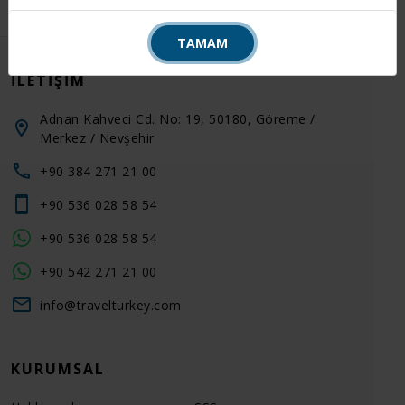
TAMAM
İLETIŞIM
Adnan Kahveci Cd. No: 19, 50180, Göreme /
Merkez / Nevşehir
+90 384 271 21 00
+90 536 028 58 54
+90 536 028 58 54
+90 542 271 21 00
info@travelturkey.com
KURUMSAL