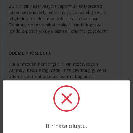
Bu tur için rezervasyon yaptırmak istiyorsanız
lütfen seyahat bilgilerinizi (kişi, çocuk vb.) seçin,
bilgilerinizi doldurun ve ödemeyi tamamlayın.
Ekibimiz, onay ve nihai maliyet için birkaç saat
içinde e-posta yoluyla sizinle iletişime geçecektir.
ÖDEME PROSEDÜRÜ
Turlarımızdan herhangi biri için rezervasyon
yapmayı kabul ettiğinizde, size çevrimiçi güvenli
ödeme yöntemi olan bir ödeme bağlantısı
göndereceğiz. Rezervasyonda, toplam tutarın
%25'ini depozito olarak tahsil edeceğiz. miktarın
geri kalanı; %75'i Türkiye'ye varışta nakit veya kredi
kartı olarak ödenecektir.
Depozito ödemesi için kredi kartı
kullanamıyorsanız, banka havalesi yapabilirsiniz,
lütfen bizimle iletişime geçin.
Bir hata oluştu.