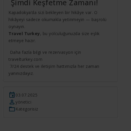
Şimdi Keşfetme Zamanı!
Kapadokya’da sizi bekleyen bir hikâye var. O
hikâyeyi sadece okumakla yetinmeyin — başrolü
oynayın.
Travel Turkey
, bu yolculuğunuzda size eşlik
etmeye hazır.
Daha fazla bilgi ve rezervasyon için
travelturkey.com
7/24 destek ve iletişim hattımızla her zaman
yanınızdayız.
03.07.2025
yönetici
Kategorisiz