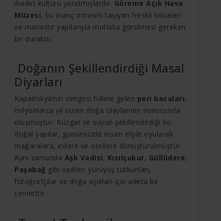
ibadet kültürü yaratmışlardır.
Göreme Açık Hava
Müzesi
, bu inanç mirasını taşıyan freskli kiliseleri
ve manastır yapılarıyla mutlaka görülmesi gereken
bir duraktır.
Doğanın Şekillendirdiği Masal
Diyarları
Kapadokya’nın simgesi hâline gelen
peri bacaları
,
milyonlarca yıl süren doğa olaylarının sonucunda
oluşmuştur. Rüzgar ve suyun şekillendirdiği bu
doğal yapılar, günümüzde insan eliyle oyularak
mağaralara, evlere ve otellere dönüştürülmüştür.
Aynı zamanda
Aşk Vadisi
,
Kızılçukur
,
Güllüdere
,
Paşabağ
gibi vadiler; yürüyüş tutkunları,
fotoğrafçılar ve doğa aşıkları için adeta bir
cennettir.