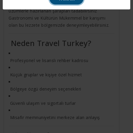
bölgelerinden biridir. Yerel bağlardan elde edilen
üzümlerle hazırlanan şarapları tadabilirsiniz
Gastronomi ve Kültürün Mükemmel bir karışımı
olan bu lezzete bölgemizde deneyimleyebilirsiniz.
Neden Travel Turkey?
Profesyonel ve lisanslı rehber kadrosu
Küçük gruplar ve kişiye özel hizmet
Bölgeye özgü deneyim seçenekleri
Güvenli ulaşım ve sigortalı turlar
Misafir memnuniyetini merkeze alan anlayış