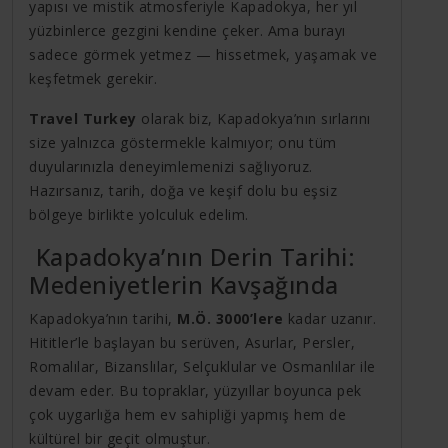
yapısı ve mistik atmosferiyle Kapadokya, her yıl
yüzbinlerce gezgini kendine çeker. Ama burayı
sadece görmek yetmez — hissetmek, yaşamak ve
keşfetmek gerekir.
Travel Turkey
olarak biz, Kapadokya’nın sırlarını
size yalnızca göstermekle kalmıyor; onu tüm
duyularınızla deneyimlemenizi sağlıyoruz.
Hazırsanız, tarih, doğa ve keşif dolu bu eşsiz
bölgeye birlikte yolculuk edelim.
Kapadokya’nın Derin Tarihi:
Medeniyetlerin Kavşağında
Kapadokya’nın tarihi,
M.Ö. 3000’lere
kadar uzanır.
Hititler’le başlayan bu serüven, Asurlar, Persler,
Romalılar, Bizanslılar, Selçuklular ve Osmanlılar ile
devam eder. Bu topraklar, yüzyıllar boyunca pek
çok uygarlığa hem ev sahipliği yapmış hem de
kültürel bir geçit olmuştur.