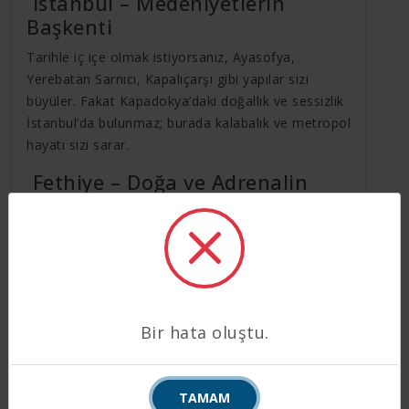
İstanbul – Medeniyetlerin
Başkenti
Tarihle iç içe olmak istiyorsanız, Ayasofya,
Yerebatan Sarnıcı, Kapalıçarşı gibi yapılar sizi
büyüler. Fakat Kapadokya’daki doğallık ve sessizlik
İstanbul’da bulunmaz; burada kalabalık ve metropol
hayatı sizi sarar.
Fethiye – Doğa ve Adrenalin
Dolu Bir Rota
Yamaç paraşütü, Ölüdeniz, koy turları… Fethiye
macera arayanlar için birebir. Ancak
Kapadokya’daki gibi tarih-doğa-kültür
kombinasyonunu bir arada bulmak zordur.
Bir hata oluştu.
Sonuç: Neden Kapadokya?
Kapadokya yalnızca bir tatil değil, bir deneyim
TAMAM
sunar. Sabah balon turu, öğlen vadilerde doğa