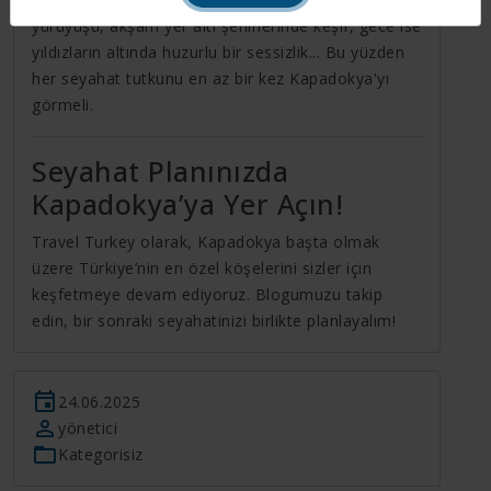
yürüyüşü, akşam yer altı şehirlerinde keşif, gece ise
yıldızların altında huzurlu bir sessizlik... Bu yüzden
her seyahat tutkunu en az bir kez Kapadokya'yı
görmeli.
Seyahat Planınızda
Kapadokya’ya Yer Açın!
Travel Turkey olarak, Kapadokya başta olmak
üzere Türkiye’nin en özel köşelerini sizler için
keşfetmeye devam ediyoruz. Blogumuzu takip
edin, bir sonraki seyahatinizi birlikte planlayalım!
24.06.2025
yönetici
Kategorisiz