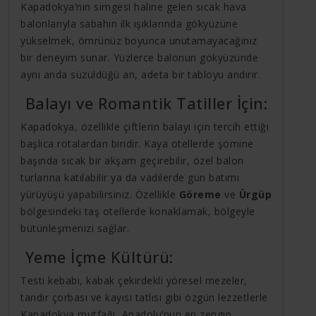
Kapadokya’nın simgesi haline gelen sıcak hava
balonlarıyla sabahın ilk ışıklarında gökyüzüne
yükselmek, ömrünüz boyunca unutamayacağınız
bir deneyim sunar. Yüzlerce balonun gökyüzünde
aynı anda süzüldüğü an, adeta bir tabloyu andırır.
Balayı ve Romantik Tatiller İçin:
Kapadokya, özellikle çiftlerin balayı için tercih ettiği
başlıca rotalardan biridir. Kaya otellerde şömine
başında sıcak bir akşam geçirebilir, özel balon
turlarına katılabilir ya da vadilerde gün batımı
yürüyüşü yapabilirsiniz. Özellikle
Göreme
ve
Ürgüp
bölgesindeki taş otellerde konaklamak, bölgeyle
bütünleşmenizi sağlar.
Yeme İçme Kültürü:
Testi kebabı, kabak çekirdekli yöresel mezeler,
tandır çorbası ve kayısı tatlısı gibi özgün lezzetlerle
Kapadokya mutfağı, Anadolu’nun en zengin