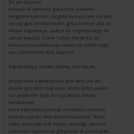
Bir yer düşünün…
Güneşin ilk ışıklarıyla gökyüzüne yükselen
rengârenk balonlar, rüzgârla konuşan peri bacaları
ve toprağın derinliklerinden gelen binlerce yıllık bir
hikâye. Kapadokya, sadece bir coğrafya değil; bir
zaman kapsülü. Travel Turkey olarak biz, bu
benzersiz yolculukta size sadece bir rehber değil,
aynı zamanda bir dost oluyoruz.
Kapadokya’ya Sıradan Bakma. Onu Hisset.
Birçok turist Kapadokya’ya gelir ama çok azı
onunla gerçekten bağ kurar. Bizim işimiz sadece
sizi gezdirmek değil, bu toprakların ruhunu
hissettirmek.
Güne balonlarla uyanmak mı? Elbette mümkün.
Ama biz size bir adım ötesini sunuyoruz: Balon
kalkış alanındaki o ilk büyülü sessizliği, pilotların
yüzündeki heyecanı ve gökyüzüne ilk yükselişteki