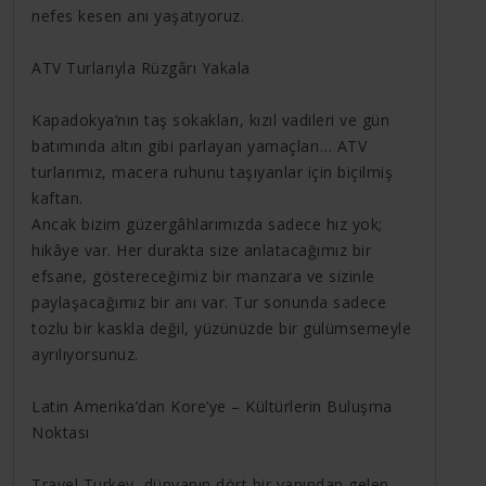
nefes kesen anı yaşatıyoruz.
ATV Turlarıyla Rüzgârı Yakala
Kapadokya’nın taş sokakları, kızıl vadileri ve gün
batımında altın gibi parlayan yamaçları… ATV
turlarımız, macera ruhunu taşıyanlar için biçilmiş
kaftan.
Ancak bizim güzergâhlarımızda sadece hız yok;
hikâye var. Her durakta size anlatacağımız bir
efsane, göstereceğimiz bir manzara ve sizinle
paylaşacağımız bir anı var. Tur sonunda sadece
tozlu bir kaskla değil, yüzünüzde bir gülümsemeyle
ayrılıyorsunuz.
Latin Amerika’dan Kore’ye – Kültürlerin Buluşma
Noktası
Travel Turkey, dünyanın dört bir yanından gelen