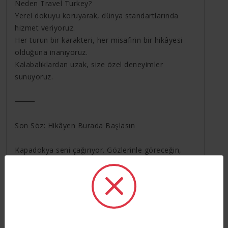
Neden Travel Turkey?
Yerel dokuyu koruyarak, dünya standartlarında
hizmet veriyoruz.
Her turun bir karakteri, her misafirin bir hikâyesi
olduğuna inanıyoruz.
Kalabalıklardan uzak, size özel deneyimler
sunuyoruz.
⸻
Son Söz: Hikâyen Burada Başlasın
Kapadokya seni çağırıyor. Gözlerinle göreceğin,
ruhunla hissedeceğin bir masal başlıyor.
Ve bu masalda, Travel Turkey olarak senin
yanındayız.
Travel Turkey – Yol arkadaşınız Kapadokya’da.