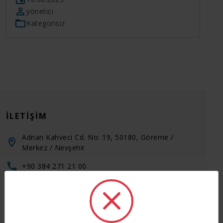
yönetici
Kategorisiz
İLETIŞIM
Adnan Kahveci Cd. No: 19, 50180, Göreme /
Merkez / Nevşehir
+90 384 271 21 00
+90 536 028 58 54
+90 536 028 58 54
+90 542 271 21 00