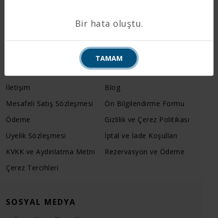
info@travelturkey.com
Bir hata oluştu.
KURUMSAL
TAMAM
Hakkımızda
SSS
İletişim
Blog
Mesafeli Satış Sözleşmesi
Ön Bilgilendirme Formu
Ödeme
Gizlilik ve Çerez Politikası
Üyelik Sözleşmesi
İptal ve İade Koşulları
KVKK ve Aydınlatma Metni
Rezervasyon ve Ödeme
Çerez Tercihleri
SOSYAL MEDYA